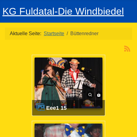
KG Fuldatal-Die Windbiedel
Aktuelle Seite:
Startseite
Büttenredner
eee1 15